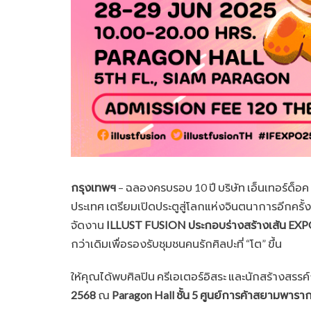
กรุงเทพฯ
– ฉลองครบรอบ 10 ปี บริษัท เอ็นเทอร์ด็อค จ
ประเทศ เตรียมเปิดประตูสู่โลกแห่งจินตนาการอีกครั้ง
จัดงาน
ILLUST FUSION ประกอบร่างสร้างเส้น EX
กว่าเดิมเพื่อรองรับชุมชนคนรักศิลปะที่ “โต” ขึ้น
ให้คุณได้พบศิลปิน ครีเอเตอร์อิสระ และนักสร้างสรรค
2568
ณ
Paragon Hall ชั้น 5 ศูนย์การค้าสยามพารา