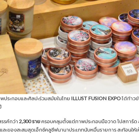
าพประกอบและศิลปะร่วมสมัยในไทย
ILLUST FUSION EXPO
ได้ก้าวข
ี
สรรค์กว่า
2,300 ราย
ครอบคลุมตั้งแต่ภาพประกอบมือวาด โปสการ์ด ส
อ และของสะสมสุดเอ็กซ์คลูซีฟนานาประเภทนับหมื่นรายการ สะท้อนให้เ