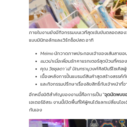
ภายในงานยังมีกิจกรรมบนเวทีสุดเข้มข้นตลอดสองวัน
แบบมินิทอล์กและเวิร์กช็อปสด อาทิ
Meimo
นักวาดภาพประกอบเจ้าของเส้นสายอบอุ
แมวน่าเบื่อเพื่อนรัก
คาแรกเตอร์สุดป่วนที่ครอ
คุณ
วิชชุลดา ‘เอ๋’ ปัณฑรานุวงศ์
ศิลปินรีไซเคิล
เบื้องหลังการปั้นแบรนด์สินค้าสุดสร้างสรรค์ก
และกิจกรรมปรึกษาเรื่องลิขสิทธิ์กับเจ้าหน้าที่
อีกหนึ่งมิติสำคัญของงานนี้คือการเป็น “
จุดนัดพบขอ
เอเตอร์อิสระ งานนี้เปิดพื้นที่ให้ผู้คนได้แลกเปลี
กันเอง