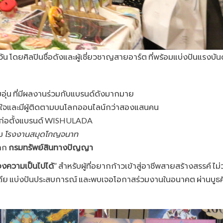
 โดยศิลปินชื่อดังและผู้เชี่ยวชาญสายอาร์ต ที่พร้อมแบ่งปันแรงบั
่น ที่มีผลงานร่วมกับแบรนด์ดังมากมาย
งใจและมีผู้ติดตามบนโลกออนไลน์กว่าสองแสนคน
ผู้ก่อตั้งแบรนด์ WISHULADA
ับ
โรงงานสมุดโกญจนาท
จาก
กรมทรัพย์สินทางปัญญา
งความเป็นไปได้
” สำหรับผู้ที่อยากก้าวเข้าสู่อาชีพสายสร้างสรรค์ ไม
่ยนไอเดีย แบ่งปันประสบการณ์ และพบเจอโอกาสร่วมงานในอนาคต ผ่านบูธศ