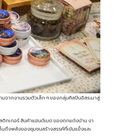
้ามจากงานรวมตัวเล็ก ๆ ของกลุ่มศิลปินอิสระมาสู่
ติกเกอร์ สินค้าแฮนด์เมด ของตกแต่งบ้าน งา
ห็นถึงพลังของชุมชนสร้างสรรค์ที่เข้มแข็งและ